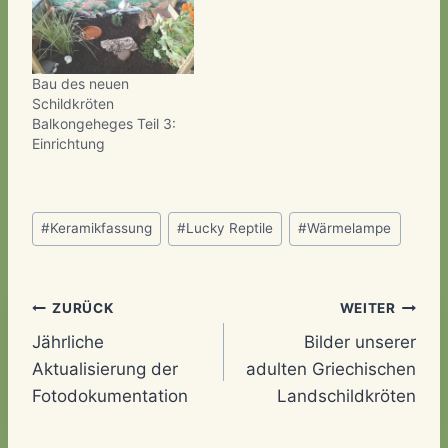
Bau des neuen
Schildkröten
Balkongeheges Teil 3:
Einrichtung
Schlagworte:
#
Keramikfassung
#
Lucky Reptile
#
Wärmelampe
Beitragsnavigation
ZURÜCK
WEITER
Jährliche
Bilder unserer
Aktualisierung der
adulten Griechischen
Fotodokumentation
Landschildkröten