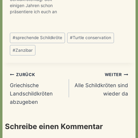
einigen Jahren schon
präsentiere ich euch an
diesem Tag die eigens
gewählte Schildkröte
des Jahres. Mit der
Schlagworte:
Aktion möchte ich die
#
sprechende Schildkröte
#
Turtle conservation
Aufmerksamkeit auf
Arten richten, die
#
Zanzibar
besondere Fähigkeiten
haben oder besonderen
Schutz benötigen und
schreibe über das Jahr
Beitragsnavigation
ZURÜCK
WEITER
verteilt immer wieder
Griechische
Alle Schildkröten sind
einen…
Landschildkröten
wieder da
abzugeben
Schreibe einen Kommentar