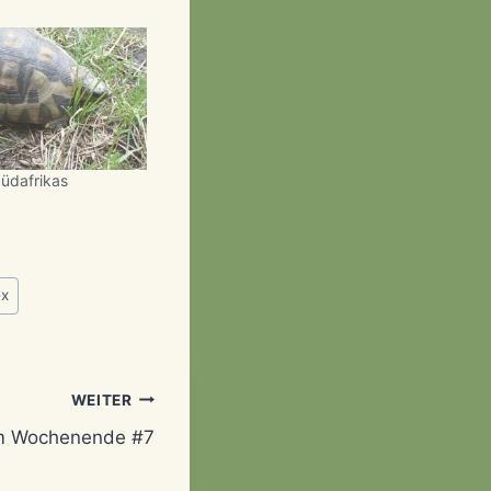
Südafrikas
x
WEITER
um Wochenende #7