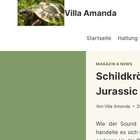
Zum
Villa Amanda
Inhalt
springen
Startseite
Haltung
MAGAZIN & NEWS
Schildkr
Jurassic
Von
Villa Amanda
2
Wie der Sound 
handelte es sich