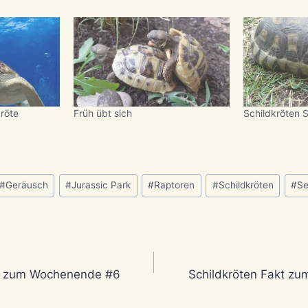
röte
Früh übt sich
Schildkröten 
#
Geräusch
#
Jurassic Park
#
Raptoren
#
Schildkröten
#
Se
avigation
kt zum Wochenende #6
Schildkröten Fakt z