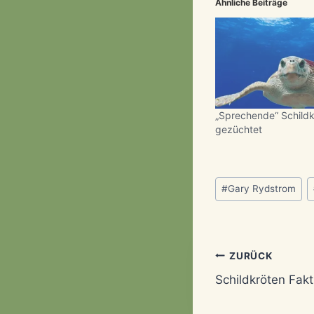
Ähnliche Beiträge
„Sprechende“ Schildk
gezüchtet
Schlagworte:
#
Gary Rydstrom
Beitragsn
ZURÜCK
Schildkröten Fa