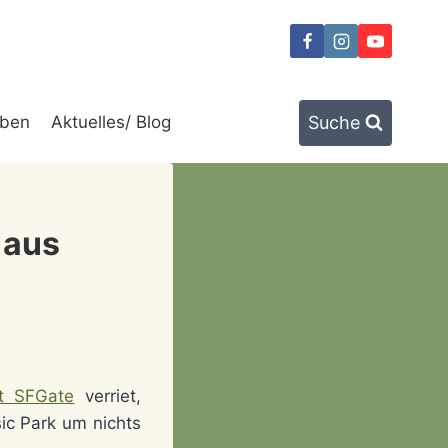
Suche
ben
Aktuelles/ Blog
 aus
it SFGate
verriet,
ic Park um nichts