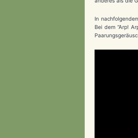
anderes als die 
In nachfolgende
Bei dem “Arp! Ar
Paarungsgeräusc