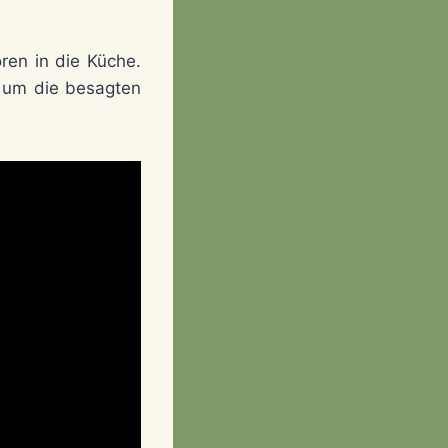
en in die Küche.
h um die besagten