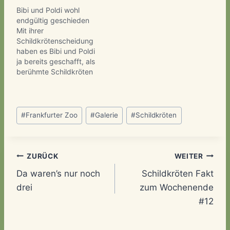
Bibi und Poldi wohl
endgültig geschieden
Mit ihrer
Schildkrötenscheidung
haben es Bibi und Poldi
ja bereits geschafft, als
berühmte Schildkröten
verewigt zu werden.
Nun berichtete der
Kurier erneut über das
Schlagworte:
zerstrittene Paar des
#
Frankfurter Zoo
#
Galerie
#
Schildkröten
Klagenfurter
Reptilienzoos. Demnach
sei es nun nach
mehreren Versuchen
Beitragsnavigation
ZURÜCK
WEITER
nicht gelungen die
Da waren’s nur noch
Schildkröten Fakt
beiden Galápagos-
Schildkröten wieder zu
drei
zum Wochenende
vereinen. Selbst der
#12
Einsatz von Attrappen,
brachte…