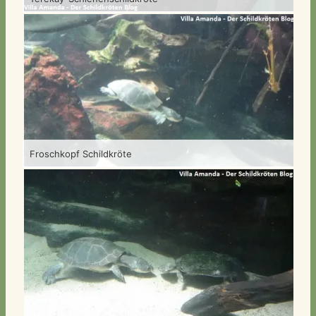
Hi
Froschkopf Schildkröte