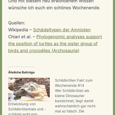
Und mit diesem neu erworbenem Wissen
wünsche ich euch ein schönes Wochenende.
Quellen:
Wikipedia –
Schädeltypen der Amnioten
Chiari et al. –
Phylogenomic analyses support
the position of turtles as the sister group of
birds and crocodiles (Archosauria)
Ähnliche Beiträge
Schildkröten Fakt zum
Wochenende #14
Wer Schildkröten als
kleine Dinosaurier
bezeichnet, liegt damit
Entwicklung von
wahrscheinlich gar nicht
Schildkrötenhals und -
mal so falsch. Die
schädel wohl eng