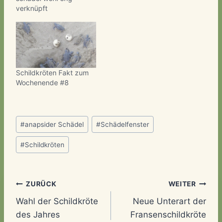
Wissenschaft ist sich
verknüpft
zwar noch nicht ganz
einig, aber vermutlich
sind Schildkröten in die
Gruppe der Diapsida
einzuordnen und
innerhalb dieser Gruppe
zu den Archosauria.
Schildkröten Fakt zum
Dieser Gruppe gehörten
Wochenende #8
auch die Dinosaurier an.
Schildkröten und
Dinosaurier…
Schlagworte:
#
anapsider Schädel
#
Schädelfenster
#
Schildkröten
Beitragsnavigation
ZURÜCK
WEITER
Wahl der Schildkröte
Neue Unterart der
des Jahres
Fransenschildkröte