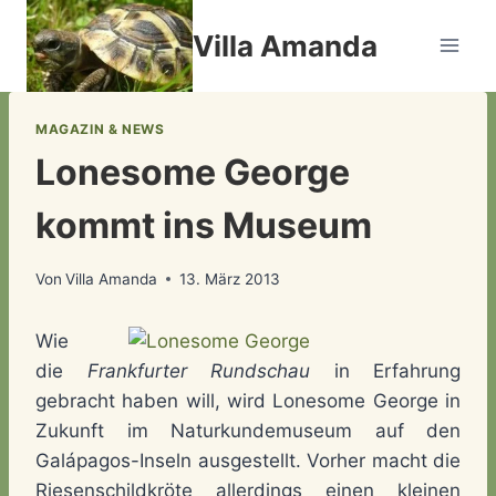
Zum
Villa Amanda
Inhalt
springen
MAGAZIN & NEWS
Lonesome George
kommt ins Museum
Von
Villa Amanda
13. März 2013
Wie
die
Frankfurter Rundschau
in Erfahrung
gebracht haben will, wird Lonesome George in
Zukunft im Naturkundemuseum auf den
Galápagos-Inseln ausgestellt. Vorher macht die
Riesenschildkröte allerdings einen kleinen