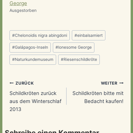
Ausgestorben
Schlagworte:
#
Chelonoidis nigra abingdoni
#
einbalsamiert
#
Galápagos-Inseln
#
lonesome George
#
Naturkundemuseum
#
Riesenschildkröte
Beitragsnavigation
ZURÜCK
WEITER
Schildkröten zurück
Schildkröten bitte mit
aus dem Winterschlaf
Bedacht kaufen!
2013
Schreibe einen Kommentar