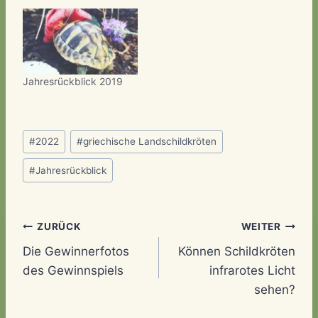
Jahresrückblick 2019
Schlagworte:
#
2022
#
griechische Landschildkröten
#
Jahresrückblick
Beitragsnavigation
ZURÜCK
WEITER
Die Gewinnerfotos
Können Schildkröten
des Gewinnspiels
infrarotes Licht
sehen?