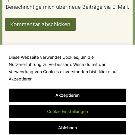
Benachrichtige mich über neue Beiträge via E-Mail.
Diese Webseite verwendet Cookies, um die
Nutzererfahrung zu verbessern. Wenn du mit der
Links
Kontakt
Impressum & Datenschutz
Verwendung von Cookies einverstanden bist, klicke auf
Akzeptieren.
© 2026 Villa Amanda - WordPress Theme von
Akzeptieren
Kadence WP
Cookie Einstellungen
Ablehnen