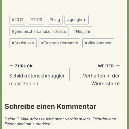
Schlagworte:
#
2012
#
2013
#
blog
#
google +
#
griechische Landschildkröte
#
Neujahr
#
Statistiken
#
Testudo Hermanni
#
Villa Amanda
Beitragsnavigation
ZURÜCK
WEITER
Schildkrötenschmuggler
Verhalten in der
muss zahlen
Winterstarre
Schreibe einen Kommentar
Deine E-Mail-Adresse wird nicht veröffentlicht.
Erforderliche
Felder sind mit
*
markiert